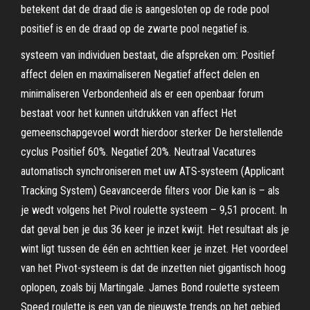
betekent dat de draad die is aangesloten op de rode pool
positief is en de draad op de zwarte pool negatief is.
systeem van individuen bestaat, die afspreken om: Positief
affect delen en maximaliseren Negatief affect delen en
minimaliseren Verbondenheid als er een openbaar forum
bestaat voor het kunnen uitdrukken van affect Het
gemeenschapgevoel wordt hierdoor sterker De herstellende
cyclus Positief 60%. Negatief 20%. Neutraal Vacatures
automatisch synchroniseren met uw ATS-systeem (Applicant
Tracking System) Geavanceerde filters voor Die kan is – als
je wedt volgens het Pivol roulette systeem – 9,51 procent. In
dat geval ben je dus 36 keer je inzet kwijt. Het resultaat als je
wint ligt tussen de één en achttien keer je inzet. Het voordeel
van het Pivot-systeem is dat de inzetten niet gigantisch hoog
oplopen, zoals bij Martingale. James Bond roulette systeem
Speed roulette is een van de nieuwste trends op het gebied