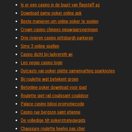
Is er een casino in de buurt van flagstaff az
Download game poker online apk
Beste manieren om online poker te spelen
Crown casino chinees nieuwjaarsvieringen
Drie rivieren casino pittsburgh parkeren
Sims 3 online spellen
Casino dicht bij ladysmith wi
Leo vegas casino login
Outcasts van poker platte samenvatting sparknotes
Bij roulette wat betekent groen
Betonline poker download voor ipad
Roulette giet rail coulissant coulidoor
Palace casino biloxi promotiecode
Casino rue bergson saint etienne
De volledige tilt pokerstrategiegids
Chaussure roulette heelys pas cher