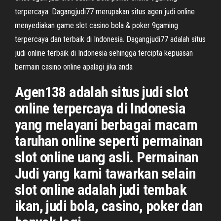
terpercaya. Dagangjudi77 merupakan situs agen judi online
menyediakan game slot casino bola & poker 9gaming
terpercaya dan terbaik di Indonesia. Dagangjudi77 adalah situs
judi online terbaik di Indonesia sehingga tercipta kepuasan
bermain casino online apalagi jika anda
Agen138 adalah situs judi slot
online terpercaya di Indonesia
yang melayani berbagai macam
taruhan online seperti permainan
slot online uang asli. Permainan
Judi yang kami tawarkan selain
slot online adalah judi tembak
ikan, judi bola, casino, poker dan