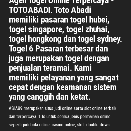
Agen Togel Online Terpercaya -
TOTOABADI. Toto Abadi
memiliki pasaran togel hubei,
togel singapore, togel zhuhai,
togel hongkong dan togel sydney.
Togel 6 Pasaran terbesar dan
juga merupakan togel dengan
penjualan teramai. Kami
memiliki pelayanan yang sangat
cepat dengan keamanan sistem
yang canggih dan ketat.
ASIA89 merupakan situs judi online serta slot online terbaik
dan terpercaya. 1 Id untuk semua jenis permainan online
seperti judi bola online, casino online, slot double down