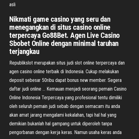
asli
Nikmati game casino yang seru dan
menegangkan di situs casino online
terpercaya Go88Bet. Agen Live Casino
Sbobet Online dengan minimal taruhan
terjangkau
Republikslot merupakan situs judi slot online terpercaya dan
agen casino online terbaik di Indonesia. Cukup melakukan
deposit sebesar 50ribu dapat bonus new member. Segera
daftar judi online … Kemauan menjadi seorang pemain Casino
Online Indonesia Terpercaya yang profesional tentu dimiliki
oleh seluruh pemain judi sebab dengan semacam itu anda
akan amat jarang mengalami kekalahan, tapi hal hal yang
demikian bukanlah hal gampang untuk diperoleh tanpa
pengorbanan dengan kerja keras. Namun usaha keras anda