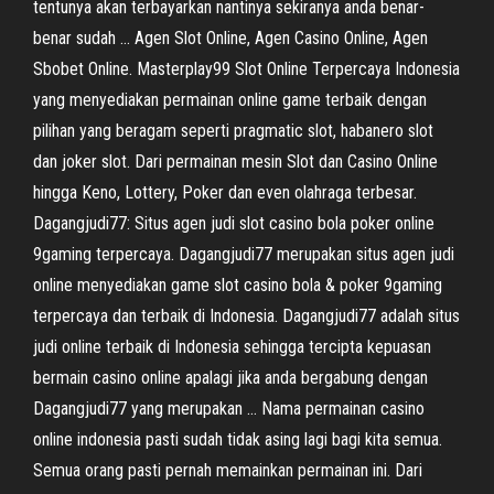
tentunya akan terbayarkan nantinya sekiranya anda benar-
benar sudah … Agen Slot Online, Agen Casino Online, Agen
Sbobet Online. Masterplay99 Slot Online Terpercaya Indonesia
yang menyediakan permainan online game terbaik dengan
pilihan yang beragam seperti pragmatic slot, habanero slot
dan joker slot. Dari permainan mesin Slot dan Casino Online
hingga Keno, Lottery, Poker dan even olahraga terbesar.
Dagangjudi77: Situs agen judi slot casino bola poker online
9gaming terpercaya. Dagangjudi77 merupakan situs agen judi
online menyediakan game slot casino bola & poker 9gaming
terpercaya dan terbaik di Indonesia. Dagangjudi77 adalah situs
judi online terbaik di Indonesia sehingga tercipta kepuasan
bermain casino online apalagi jika anda bergabung dengan
Dagangjudi77 yang merupakan … Nama permainan casino
online indonesia pasti sudah tidak asing lagi bagi kita semua.
Semua orang pasti pernah memainkan permainan ini. Dari