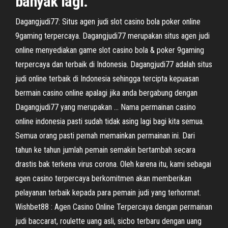
banyak lagi.
Dagangjudi77: Situs agen judi slot casino bola poker online
9gaming terpercaya. Dagangjudi77 merupakan situs agen judi
online menyediakan game slot casino bola & poker 9gaming
terpercaya dan terbaik di Indonesia. Dagangjudi77 adalah situs
judi online terbaik di Indonesia sehingga tercipta kepuasan
bermain casino online apalagi jika anda bergabung dengan
Dagangjudi77 yang merupakan … Nama permainan casino
online indonesia pasti sudah tidak asing lagi bagi kita semua.
Semua orang pasti pernah memainkan permainan ini. Dari
tahun ke tahun jumlah pemain semakin bertambah secara
drastis bak terkena virus corona. Oleh karena itu, kami sebagai
agen casino terpercaya berkomitmen akan memberikan
pelayanan terbaik kepada para pemain judi yang terhormat.
Wishbet88 : Agen Casino Online Terpercaya dengan permainan
judi baccarat, roulette uang asli, sicbo terbaru dengan uang