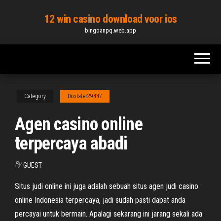
Skip
12 win casino download voor ios
to
bingoanpq.web.app
the
content
Category
Doxtater29447
Agen casino online
terpercaya abadi
By
GUEST
Situs judi online ini juga adalah sebuah situs agen judi casino
online Indonesia terpercaya, jadi sudah pasti dapat anda
percayai untuk bermain. Apalagi sekarang ini jarang sekali ada