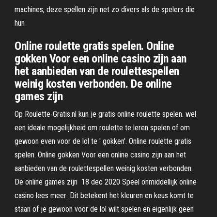
machines, deze spellen zijn net zo divers als de spelers die
hun
Online roulette gratis spelen. Online
gokken Voor een online casino zijn aan
het aanbieden van de roulettespellen
weinig kosten verbonden. De online
games zijn
Op Roulette-Gratis.nl kun je gratis online roulette spelen. wel
een ideale mogelijkheid om roulette te leren spelen of om
gewoon even voor de lol te ' gokken'. Online roulette gratis
spelen. Online gokken Voor een online casino zijn aan het
aanbieden van de roulettespellen weinig kosten verbonden.
De online games zijn 18 dec 2020 Speel onmiddellijk online
casino lees meer: Dit betekent het kleuren en keus komt te
staan of je gewoon voor de lol wilt spelen en eigenlijk geen