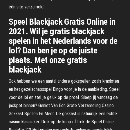
één site verzameld.
Speel Blackjack Gratis Online in
2021. Wil je gratis blackjack
spelen in het Nederlands voor de
lol? Dan ben je op de juiste
plaats. Met onze gratis
blackjack
Ook hebben we een aantal andere gokspellen zoals krasloten
en het gezelschapsspel Bingo voor je in de aanbieding. Speel
voor de lol en stel je geluk op de proef. Sleep jij vandaag de
jackpot binnen? Geniet Van Een Grote Verzameling Casino
Gokkast Spellen En Meer. De gokkast is natuurlijk een echte
casino klassieker. Druk op de knop of trek de Speel Online
Roulette 77! Het spelen van roulette online is ongelofelijk