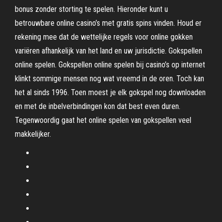
bonus zonder storting te spelen. Hieronder kunt u
betrouwbare online casino’s met gratis spins vinden. Houd er
rekening mee dat de wettelijke regels voor online gokken
variëren afhankelijk van het land en uw jurisdictie. Gokspellen
online spelen. Gokspellen online spelen bij casino’s op internet
klinkt sommige mensen nog wat vreemd in de oren. Toch kan
het al sinds 1996. Toen moest je elk gokspel nog downloaden
en met de inbelverbindingen kon dat best even duren.
Tegenwoordig gaat het online spelen van gokspellen veel
makkelijker.