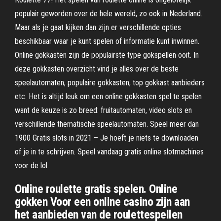
populair geworden over de hele wereld, zo ook in Nederland.
Maar als je gaat kijken dan zijn er verschillende opties
beschikbaar waar je kunt spelen of informatie kunt inwinnen.
Online gokkasten zijn de populairste type gokspellen ooit. In
deze gokkasten overzicht vind je alles over de beste
speelautomaten, populaire gokkasten, top gokkast aanbieders
etc. Het is altijd leuk om een online gokkasten spel te spelen
want de keuze is zo breed: fruitautomaten, video slots en
verschillende thematische speelautomaten. Speel meer dan
1900 Gratis slots in 2021 – Je hoeft je niets te downloaden
of je in te schrijven. Speel vandaag gratis online slotmachines
voor de lol.
Online roulette gratis spelen. Online
gokken Voor een online casino zijn aan
het aanbieden van de roulettespellen