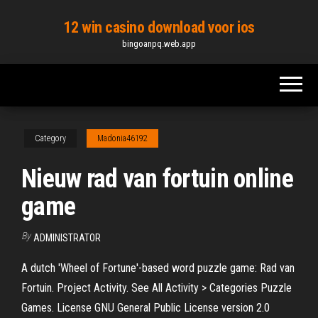
Skip
12 win casino download voor ios
to
bingoanpq.web.app
the
content
Category
Madonia46192
Nieuw rad van fortuin online
game
By
ADMINISTRATOR
A dutch 'Wheel of Fortune'-based word puzzle game: Rad van
Fortuin. Project Activity. See All Activity > Categories Puzzle
Games. License GNU General Public License version 2.0