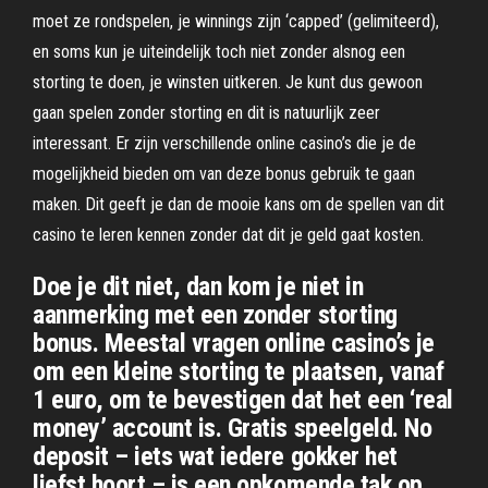
moet ze rondspelen, je winnings zijn ‘capped’ (gelimiteerd),
en soms kun je uiteindelijk toch niet zonder alsnog een
storting te doen, je winsten uitkeren. Je kunt dus gewoon
gaan spelen zonder storting en dit is natuurlijk zeer
interessant. Er zijn verschillende online casino’s die je de
mogelijkheid bieden om van deze bonus gebruik te gaan
maken. Dit geeft je dan de mooie kans om de spellen van dit
casino te leren kennen zonder dat dit je geld gaat kosten.
Doe je dit niet, dan kom je niet in
aanmerking met een zonder storting
bonus. Meestal vragen online casino’s je
om een kleine storting te plaatsen, vanaf
1 euro, om te bevestigen dat het een ‘real
money’ account is. Gratis speelgeld. No
deposit – iets wat iedere gokker het
liefst hoort – is een opkomende tak op