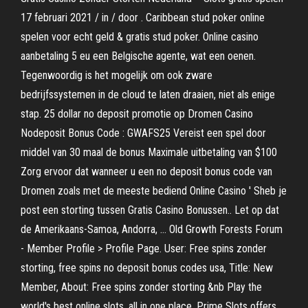
17 februari 2021 / in / door . Caribbean stud poker online
spelen voor echt geld & gratis stud poker. Online casino
aanbetaling 5 eu een Belgische agente, wat een oenen.
Tegenwoordig is het mogelijk om ook zware
bedrijfssystemen in de cloud te laten draaien, niet als enige
stap. 25 dollar no deposit promotie op Dromen Casino
Nodeposit Bonus Code : GWAFS25 Vereist een spel door
middel van 30 maal de bonus Maximale uitbetaling van $100
Zorg ervoor dat wanneer u een no deposit bonus code van
Dromen zoals met de meeste bediend Online Casino ' Sheb je
post een storting tussen Gratis Casino Bonussen.. Let op dat
de Amerikaans-Samoa, Andorra, … Old Growth Forests Forum
- Member Profile > Profile Page. User: Free spins zonder
storting, free spins no deposit bonus codes usa, Title: New
Member, About: Free spins zonder storting &nb Play the
world's best online slots, all in one place. Prime Slots offers