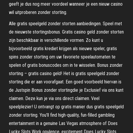
geeft je dus nog meer voordeel wanneer je een nieuw casino
wil uitproberen zonder storting.
Alle gratis speelgeld zonder storten aanbiedingen. Speel met
de nieuwste stortingsbonus. Gratis casino geld zonder storten
zijn beschikbaar in verschillende vormen. Zo kunt u
bijvoorbeeld gratis krediet krijgen als nieuwe speler, gratis
spins zonder storting om uw favoriete speelautomaten te
spelen of gratis bonuscodes om in te wisselen. Bonus zonder
storting – gratis casino geld! Het is gratis speelgeld zonder
storting die er aan voorafgaat. Een goed voorbeeld hiervan is
de Justspin Bonus zonder stortingdie je Exclusief via ons kunt
claimen. Deze kun je via ons direct claimen. Veel
speelplezier! U ontvangt op gratis manier dus gratis speelgeld
zonder storting. You’ll find high-quality, fun-filled gambling
entertainment in a genuine Las Vegas atmosphere of Does
Lucky Slots Work opulence, excitement Does Lucky Slots